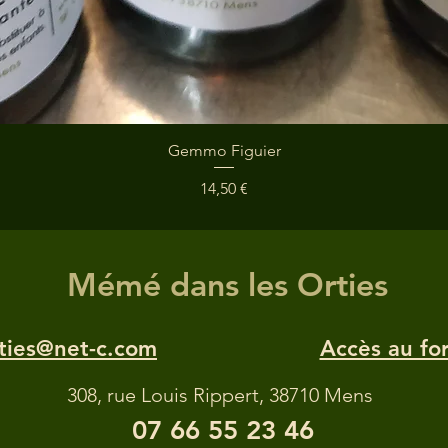
Gemmo Figuier
Prix
14,50 €
Mémé dans les Orties
ties@net-c.com
Accès au fo
308, rue Louis Rippert, 38710 Mens
07 66 55 23 46