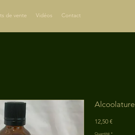
ts de vente
Vidéos
Contact
Alcoolature
Prix
12,50 €
Quantité
*