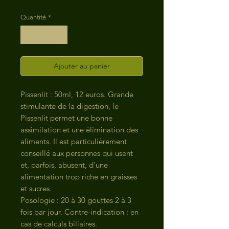
Quantité
*
Ajouter au panier
Pissenlit : 50ml, 12 euros. Grande
stimulante de la digestion, le
Pissenlit permet une bonne
assimilation et une élimination des
aliments. Il est particulièrement
conseillé aux personnes qui usent
et, parfois, abusent, d'une
alimentation trop riche en graisses
et sucres.
Posologie : 20 à 30 gouttes 2 à 3
fois par jour. Contre-indication : en
cas de calculs biliaires.