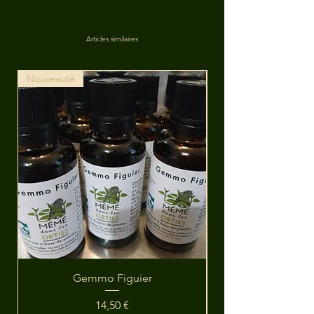
Articles similaires
Nouveauté
Gemmo Figuier
Prix
14,50 €